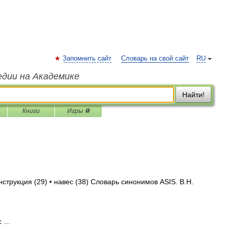
Запомнить сайт
Словарь на свой сайт
RU
едии на Академике
Найти!
Книги
Игры ⚽
нструкция (29) • навес (38) Словарь синонимов ASIS. В.Н.
с …