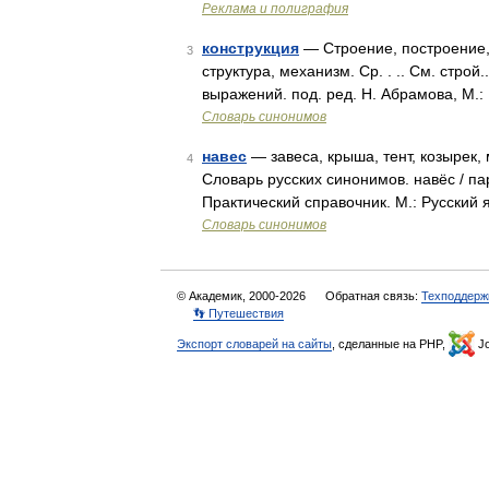
Реклама и полиграфия
конструкция
— Строение, построение, 
3
структура, механизм. Ср. . .. См. стро
выражений. под. ред. Н. Абрамова, М.:
Словарь синонимов
навес
— завеса, крыша, тент, козырек, 
4
Словарь русских синонимов. навёс / пар
Практический справочник. М.: Русский 
Словарь синонимов
© Академик, 2000-2026
Обратная связь:
Техподдерж
👣 Путешествия
Экспорт словарей на сайты
, сделанные на PHP,
Jo