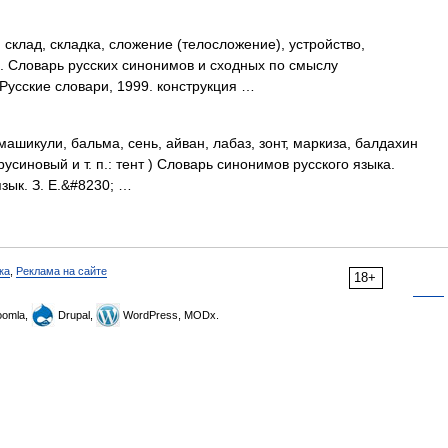
склад, складка, сложение (телосложение), устройство,
й... Словарь русских синонимов и сходных по смыслу
 Русские словари, 1999. конструкция …
машикули, бальма, сень, айван, лабаз, зонт, маркиза, балдахин
усиновый и т. п.: тент ) Словарь синонимов русского языка.
язык. З. Е.&#8230; …
ка
,
Реклама на сайте
18+
omla,
Drupal,
WordPress, MODx.