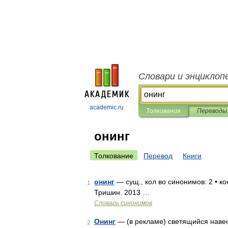
Словари и энциклоп
academic.ru
Толкования
Переводы
онинг
Толкование
Перевод
Книги
онинг
— сущ., кол во синонимов: 2 • ко
1
Тришин. 2013 …
Словарь синонимов
Онинг
— (в рекламе) светящийся наве
2